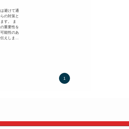
ルは避けて通
れらの対策と
ます。 ま
理の重要性を
る可能性のあ
えしま...
1